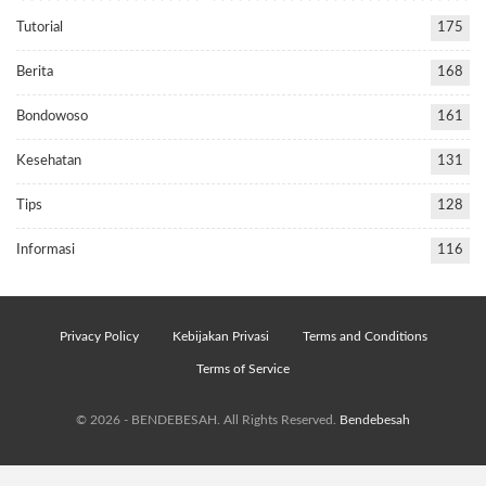
Tutorial
175
Berita
168
Bondowoso
161
Kesehatan
131
Tips
128
Informasi
116
Privacy Policy
Kebijakan Privasi
Terms and Conditions
Terms of Service
© 2026 - BENDEBESAH. All Rights Reserved.
Bendebesah