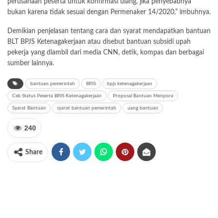
perusahaan peserta untuk konfirmasi ulang, jika penyebabnya
bukan karena tidak sesuai dengan Permenaker 14/2020,” imbuhnya.
Demikian penjelasan tentang cara dan syarat mendapatkan bantuan
BLT BPJS Ketenagakerjaan atau disebut bantuan subsidi upah
pekerja yang diambil dari media CNN, detik, kompas dan berbagai
sumber lainnya.
bantuan pemerintah
BPJS
bpjs ketenagakerjaan
Cek Status Peserta BPJS Ketenagakerjaan
Proposal Bantuan Menpora
Syarat Bantuan
syarat bantuan pemerintah
uang bantuan
240
Share