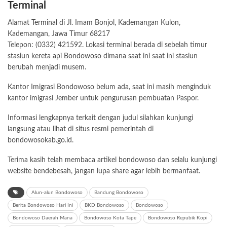
Terminal
Alamat
Terminal
di Jl. Imam Bonjol, Kademangan Kulon,
Kademangan, Jawa Timur 68217
Telepon: (0332) 421592. Lokasi terminal berada di sebelah timur
stasiun kereta api Bondowoso
dimana saat ini saat ini stasiun
berubah menjadi musem.
Kantor Imigrasi Bondowoso belum ada, saat ini masih menginduk
kantor imigrasi Jember untuk pengurusan pembuatan Paspor.
Informasi lengkapnya terkait dengan judul silahkan kunjungi
langsung atau lihat di situs resmi pemerintah di
bondowosokab.go.id.
Terima kasih telah membaca artikel bondowoso dan selalu kunjungi
website
bendebesah
, jangan lupa share agar lebih bermanfaat.
Alun-alun Bondowoso
Bandung Bondowoso
Berita Bondowoso Hari Ini
BKD Bondowoso
Bondowoso
Bondowoso Daerah Mana
Bondowoso Kota Tape
Bondowoso Repubik Kopi