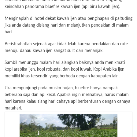
kemarau karena di musim kemarau anda bisa melihat langsung
keindahan panorama bluefire kawah ijen (api biru kawah ijen).
Menginaplah di hotel dekat kawah ijen atau penginapan di paltuding
jika anda datang disiang hari dan melanjutkan pendakian di malam
hari.
Beristirahatlah sejenak agar tidak lelah karena pendakian dan rute
menuju danau kawah ijen sangat sulit dan menanjak.
Sambil menunggu malam hari alangkah baiknya anda menikmati
kopi arabika ijen, kopi robusta, dan kopi luwak. Kopi Arabika ijen
memiliki khas tersendiri yang berbeda dengan kabupaten lain.
Jika mengunjungi pada musim hujan, bluefire hanya nampak
beberapa saja dan api kecil. Apabila ingin melihatnya, harus malam
hari karena kalau siang hari cahaya api berbenturan dengan cahaya
matahari.