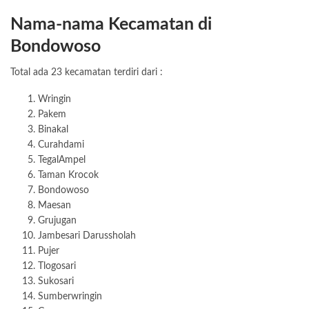
Nama-nama Kecamatan di
Bondowoso
Total ada 23 kecamatan terdiri dari :
Wringin
Pakem
Binakal
Curahdami
TegalAmpel
Taman Krocok
Bondowoso
Maesan
Grujugan
Jambesari Darussholah
Pujer
Tlogosari
Sukosari
Sumberwringin