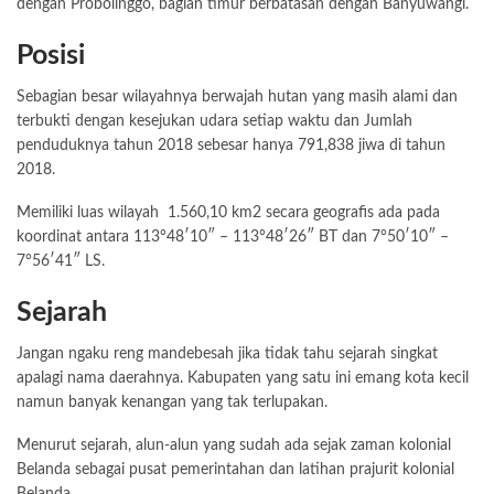
dengan Probolinggo, bagian timur berbatasan dengan Banyuwangi.
Posisi
Sebagian besar wilayahnya berwajah hutan yang masih alami dan
terbukti dengan kesejukan udara setiap waktu dan Jumlah
penduduknya tahun 2018 sebesar hanya 791,838 jiwa di tahun
2018.
Memiliki luas wilayah 1.560,10 km2 secara geografis ada pada
koordinat antara 113°48′10″ – 113°48′26″ BT dan 7°50′10″ –
7°56′41″ LS.
Sejarah
Jangan ngaku reng mandebesah jika tidak tahu sejarah singkat
apalagi nama daerahnya. Kabupaten yang satu ini emang kota kecil
namun banyak kenangan yang tak terlupakan.
Menurut sejarah, alun-alun yang sudah ada sejak zaman kolonial
Belanda sebagai pusat pemerintahan dan latihan prajurit kolonial