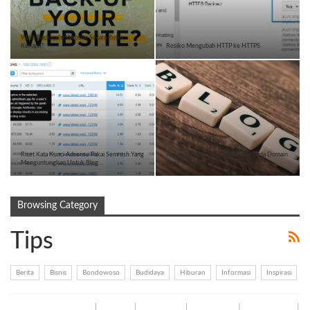
Wajib Backup Isi Website Secara Rutin,
Kenapa?
Resiko Mengubah HTTP ke HTTPS
Riset Kata Kunci Adsense Pakai Semrush Yang
Alasan Memilih Age Domain Daripada Domain
Menguntungkan Untuk Blog…
Baru
Browsing Category
Tips
Berita
Bisnis
Bondowoso
Budidaya
Hiburan
Informasi
Inspirasi