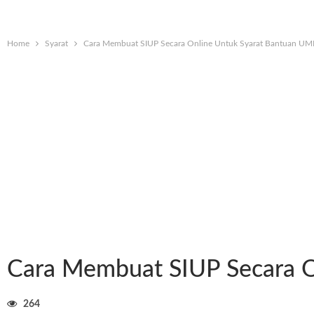
Home
Syarat
Cara Membuat SIUP Secara Online Untuk Syarat Bantuan U
Cara Membuat SIUP Secara 
264