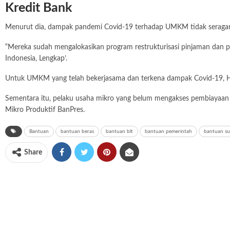
Kredit Bank
Menurut dia, dampak pandemi Covid-19 terhadap UMKM tidak seragam
“Mereka sudah mengalokasikan program restrukturisasi pinjaman dan pe
Indonesia, Lengkap’.
Untuk UMKM yang telah bekerjasama dan terkena dampak Covid-19, H
Sementara itu, pelaku usaha mikro yang belum mengakses pembiayaan 
Mikro Produktif BanPres.
Bantuan
bantuan beras
bantuan blt
bantuan pemerintah
bantuan su
Share