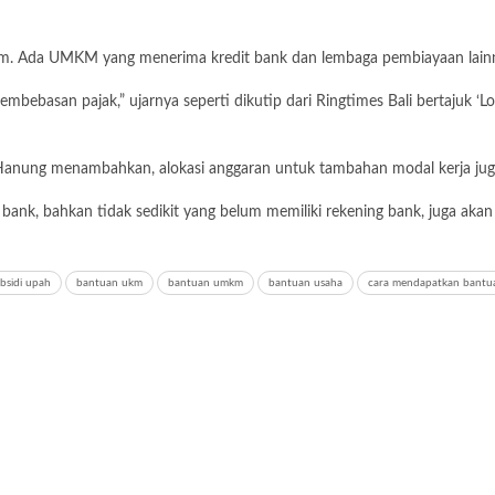
. Ada UMKM yang menerima kredit bank dan lembaga pembiayaan lainn
mbebasan pajak,” ujarnya seperti dikutip dari Ringtimes Bali bertajuk ‘
anung menambahkan, alokasi anggaran untuk tambahan modal kerja juga
bank, bahkan tidak sedikit yang belum memiliki rekening bank, juga a
bsidi upah
bantuan ukm
bantuan umkm
bantuan usaha
cara mendapatkan bantu