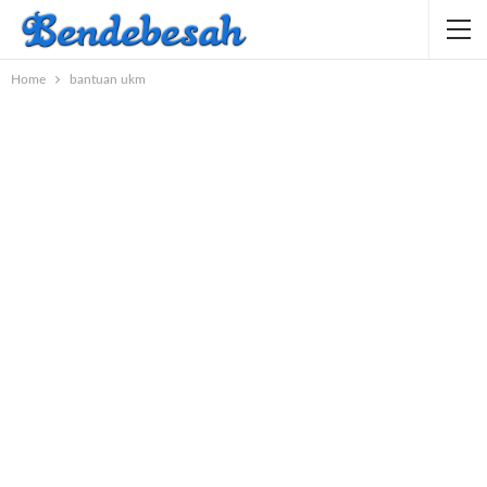
Home
bantuan ukm