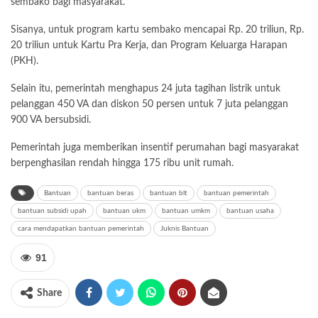
sembako bagi masyarakat.
Sisanya, untuk program kartu sembako mencapai Rp. 20 triliun, Rp.
20 triliun untuk Kartu Pra Kerja, dan Program Keluarga Harapan
(PKH).
Selain itu, pemerintah menghapus 24 juta tagihan listrik untuk
pelanggan 450 VA dan diskon 50 persen untuk 7 juta pelanggan
900 VA bersubsidi.
Pemerintah juga memberikan insentif perumahan bagi masyarakat
berpenghasilan rendah hingga 175 ribu unit rumah.
Bantuan
bantuan beras
bantuan blt
bantuan pemerintah
bantuan subsidi upah
bantuan ukm
bantuan umkm
bantuan usaha
cara mendapatkan bantuan pemerintah
Juknis Bantuan
91
Share