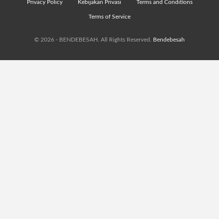
Privacy Policy
Kebijakan Privasi
Terms and Conditions
Terms of Service
© 2026 - BENDEBESAH. All Rights Reserved.
Bendebesah