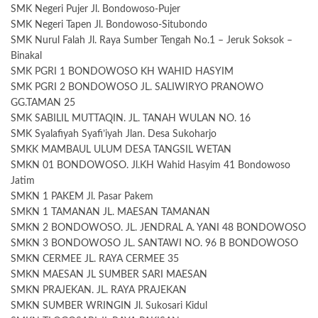
SMK Negeri Pujer Jl. Bondowoso-Pujer
SMK Negeri Tapen Jl. Bondowoso-Situbondo
SMK Nurul Falah Jl. Raya Sumber Tengah No.1 – Jeruk Soksok –
Binakal
SMK PGRI 1 BONDOWOSO KH WAHID HASYIM
SMK PGRI 2 BONDOWOSO JL. SALIWIRYO PRANOWO
GG.TAMAN 25
SMK SABILIL MUTTAQIN. JL. TANAH WULAN NO. 16
SMK Syalafiyah Syafi’iyah Jlan. Desa Sukoharjo
SMKK MAMBAUL ULUM DESA TANGSIL WETAN
SMKN 01 BONDOWOSO. Jl.KH Wahid Hasyim 41 Bondowoso
Jatim
SMKN 1 PAKEM Jl. Pasar Pakem
SMKN 1 TAMANAN JL. MAESAN TAMANAN
SMKN 2 BONDOWOSO. JL. JENDRAL A. YANI 48 BONDOWOSO
SMKN 3 BONDOWOSO JL. SANTAWI NO. 96 B BONDOWOSO
SMKN CERMEE JL. RAYA CERMEE 35
SMKN MAESAN JL SUMBER SARI MAESAN
SMKN PRAJEKAN. JL. RAYA PRAJEKAN
SMKN SUMBER WRINGIN Jl. Sukosari Kidul