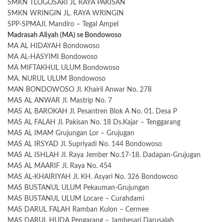
SMKN TLOGOSARI JL RAYA PAKISAN
SMKN WRINGIN JL. RAYA WRINGIN
SPP-SPMAJl. Mandiro – Tegal Ampel
Madrasah Aliyah (MA) se Bondowoso
MA AL HIDAYAH Bondowoso
MA AL-HASYIMI Bondowoso
MA MIFTAKHUL ULUM Bondowoso
MA. NURUL ULUM Bondowoso
MAN BONDOWOSO Jl. Khairil Anwar No. 278
MAS AL ANWAR Jl. Mastrip No. 7
MAS AL BAROKAH Jl. Pesantren Blok A No. 01. Desa P
MAS AL FALAH Jl. Pakisan No. 18 Ds.Kajar – Tenggarang
MAS AL IMAM Grujungan Lor – Grujugan
MAS AL IRSYAD Jl. Supriyadi No. 144 Bondowoso
MAS AL ISHLAH Jl. Raya Jember No.17-18. Dadapan-Grujugan
MAS AL MAARIF Jl. Raya No. 454
MAS AL-KHAIRIYAH Jl. KH. Asyari No. 326 Bondowoso
MAS BUSTANUL ULUM Pekauman-Grujungan
MAS BUSTANUL ULUM Locare – Curahdami
MAS DARUL FALAH Ramban Kulon – Cermee
MAS DARUL HUDA Pengarang – Jambesari Darusalah