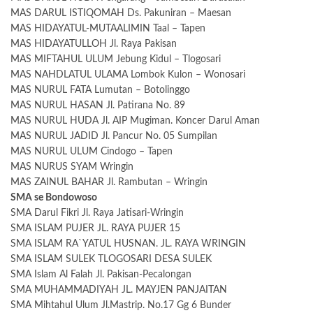
MAS DARUL ISTIQOMAH Ds. Pakuniran – Maesan
MAS HIDAYATUL-MUTAALIMIN Taal – Tapen
MAS HIDAYATULLOH Jl. Raya Pakisan
MAS MIFTAHUL ULUM Jebung Kidul – Tlogosari
MAS NAHDLATUL ULAMA Lombok Kulon – Wonosari
MAS NURUL FATA Lumutan – Botolinggo
MAS NURUL HASAN Jl. Patirana No. 89
MAS NURUL HUDA Jl. AIP Mugiman. Koncer Darul Aman
MAS NURUL JADID Jl. Pancur No. 05 Sumpilan
MAS NURUL ULUM Cindogo – Tapen
MAS NURUS SYAM Wringin
MAS ZAINUL BAHAR Jl. Rambutan – Wringin
SMA se Bondowoso
SMA Darul Fikri Jl. Raya Jatisari-Wringin
SMA ISLAM PUJER JL. RAYA PUJER 15
SMA ISLAM RA`YATUL HUSNAN. JL. RAYA WRINGIN
SMA ISLAM SULEK TLOGOSARI DESA SULEK
SMA Islam Al Falah Jl. Pakisan-Pecalongan
SMA MUHAMMADIYAH JL. MAYJEN PANJAITAN
SMA Mihtahul Ulum Jl.Mastrip. No.17 Gg 6 Bunder