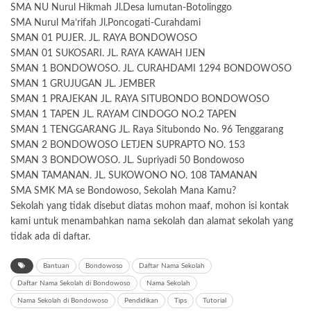
SMA NU Nurul Hikmah Jl.Desa lumutan-Botolinggo
SMA Nurul Ma’rifah Jl.Poncogati-Curahdami
SMAN 01 PUJER. JL. RAYA BONDOWOSO
SMAN 01 SUKOSARI. JL. RAYA KAWAH IJEN
SMAN 1 BONDOWOSO. JL. CURAHDAMI 1294 BONDOWOSO
SMAN 1 GRUJUGAN JL. JEMBER
SMAN 1 PRAJEKAN JL. RAYA SITUBONDO BONDOWOSO
SMAN 1 TAPEN JL. RAYAM CINDOGO NO.2 TAPEN
SMAN 1 TENGGARANG JL. Raya Situbondo No. 96 Tenggarang
SMAN 2 BONDOWOSO LETJEN SUPRAPTO NO. 153
SMAN 3 BONDOWOSO. JL. Supriyadi 50 Bondowoso
SMAN TAMANAN. JL. SUKOWONO NO. 108 TAMANAN
SMA SMK MA se Bondowoso, Sekolah Mana Kamu?
Sekolah yang tidak disebut diatas mohon maaf, mohon isi kontak
kami untuk menambahkan nama sekolah dan alamat sekolah yang
tidak ada di daftar.
Bantuan
Bondowoso
Daftar Nama Sekolah
Daftar Nama Sekolah di Bondowoso
Nama Sekolah
Nama Sekolah di Bondowoso
Pendidikan
Tips
Tutorial