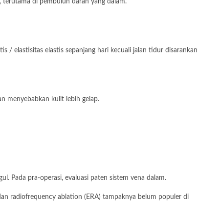
p, terutama di pembuluh darah yang dalam.
/ elastisitas elastis sepanjang hari kecuali jalan tidur disarankan
n menyebabkan kulit lebih gelap.
l. Pada pra-operasi, evaluasi paten sistem vena dalam.
 dan radiofrequency ablation (ERA) tampaknya belum populer di