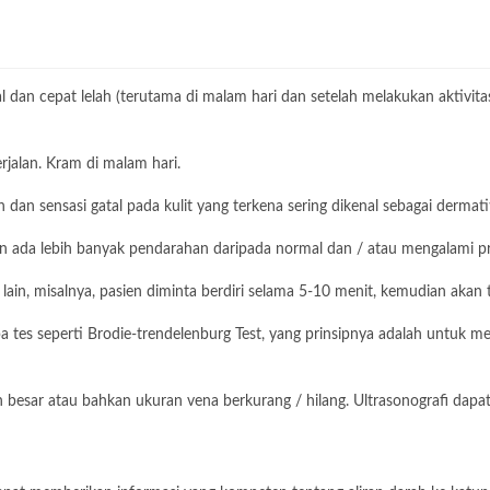
egal dan cepat lelah (terutama di malam hari dan setelah melakukan aktiv
rjalan. Kram di malam hari.
dan sensasi gatal pada kulit yang terkena sering dikenal sebagai dermatit
n ada lebih banyak pendarahan daripada normal dan / atau mengalami p
lain, misalnya, pasien diminta berdiri selama 5-10 menit, kemudian akan t
pa tes seperti Brodie-trendelenburg Test, yang prinsipnya adalah untuk m
besar atau bahkan ukuran vena berkurang / hilang. Ultrasonografi dapa