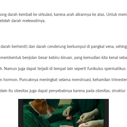
g darah kembali ke sirkulasi, karena arah alirannya ke atas. Untuk mem
etelah darah melewatinya.
ran darah berhenti) dan darah cenderung berkumpul di pangkal vena, sehin
embentuk benjolan besar kebiru-biruan, yang kemudian kita kenal sebag
 Namun juga dapat terjadi di tempat lain seperti funikulus spermatikus (va
gan hormon. Puncaknya meningkat selama menstruasi, kehamilan trimeste
ain itu obesitas juga dapat penyebabnya karena pada obesitas, struktur 