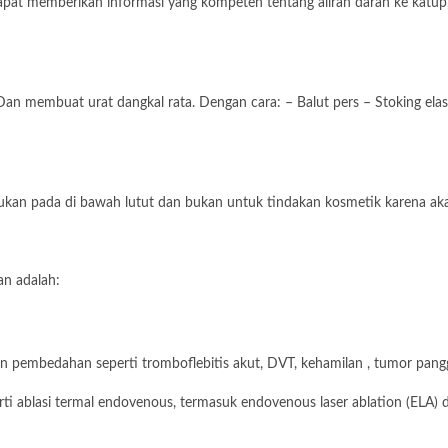
dapat memberikan informasi yang kompeten tentang aliran darah ke katu
n membuat urat dangkal rata. Dengan cara: – Balut pers – Stoking elastis 
kukan pada di bawah lutut dan bukan untuk tindakan kosmetik karena aka
an adalah:
n pembedahan seperti tromboflebitis akut, DVT, kehamilan , tumor panggu
erti ablasi termal endovenous, termasuk endovenous laser ablation (ELA)