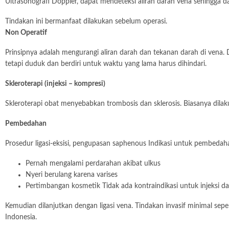
Ultrasonografi Doppler, dapat mendeteksi aliran darah vena sehingga 
Tindakan ini bermanfaat dilakukan sebelum operasi.
Non Operatif
Prinsipnya adalah mengurangi aliran darah dan tekanan darah di vena. Da
tetapi duduk dan berdiri untuk waktu yang lama harus dihindari.
Skleroterapi (injeksi – kompresi)
Skleroterapi obat menyebabkan trombosis dan sklerosis. Biasanya dila
Pembedahan
Prosedur ligasi-eksisi, pengupasan saphenous Indikasi untuk pembedah
Pernah mengalami perdarahan akibat ulkus
Nyeri berulang karena varises
Pertimbangan kosmetik Tidak ada kontraindikasi untuk injeksi da
Kemudian dilanjutkan dengan ligasi vena. Tindakan invasif minimal sep
Indonesia.