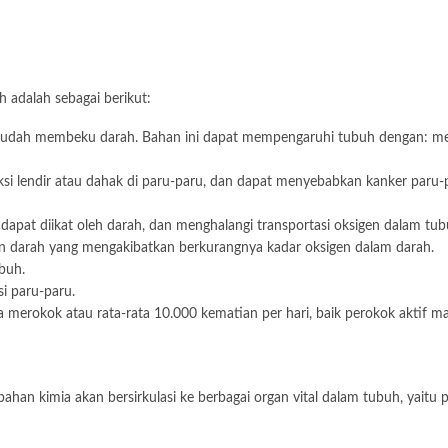
 adalah sebagai berikut:
mudah membeku darah. Bahan ini dapat mempengaruhi tubuh dengan: mer
si lendir atau dahak di paru-paru, dan dapat menyebabkan kanker paru-p
apat diikat oleh darah, dan menghalangi transportasi oksigen dalam tu
 darah yang mengakibatkan berkurangnya kadar oksigen dalam darah.
buh.
si paru-paru.
a merokok atau rata-rata 10.000 kematian per hari, baik perokok aktif m
bahan kimia akan bersirkulasi ke berbagai organ vital dalam tubuh, yait