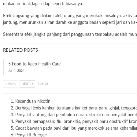
makanan tidak lagi sedap seperti biasanya.
Efek langsung yang dialami oleh orang yang merokok, misalnya: aktivit
jantung, menurunkan aliran darah ke anggota badan seperti jari dan ka
Sementara efek jangka panjang dari penggunaan tembakau adalah munc
RELATED POSTS
5 Food to Keep Health Care
Jul 4, 2024
PREV
NEXT
1 of 43
Kecanduan nikotin
Berbagai jenis kanker, terutama kanker paru-paru, ginjal, tengg
Penyakit jantung dan pembuluh darah: stroke dan penyakit pemb
Penyakit pernapasan: flu, bronkitis, penyakit paru obstruktif kron
Cacat bawaan pada bayi dari ibu yang merokok selama kehamila
Penyakit Buerger