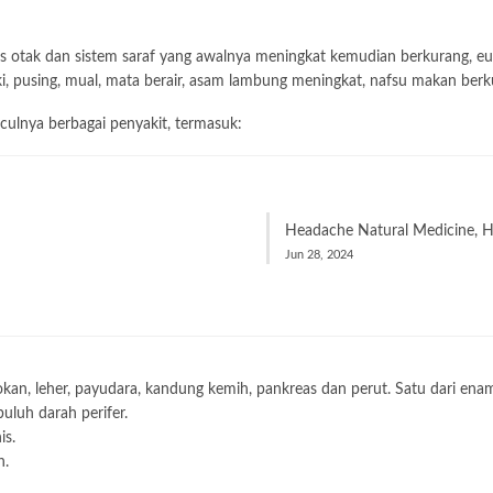
as otak dan sistem saraf yang awalnya meningkat kemudian berkurang, euf
ki, pusing, mual, mata berair, asam lambung meningkat, nafsu makan berk
ulnya berbagai penyakit, termasuk:
Headache Natural Medicine, He
Jun 28, 2024
orokan, leher, payudara, kandung kemih, pankreas dan perut. Satu dari en
uluh darah perifer.
is.
n.