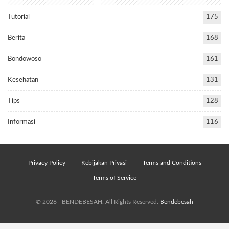
Tutorial
175
Berita
168
Bondowoso
161
Kesehatan
131
Tips
128
Informasi
116
Privacy Policy
Kebijakan Privasi
Terms and Conditions
Terms of Service
© 2026 - BENDEBESAH. All Rights Reserved.
Bendebesah