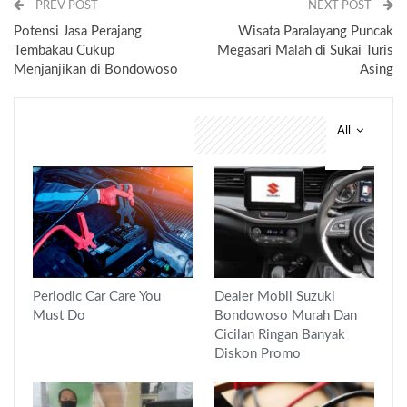
PREV POST
NEXT POST
Potensi Jasa Perajang
Wisata Paralayang Puncak
Tembakau Cukup
Megasari Malah di Sukai Turis
Menjanjikan di Bondowoso
Asing
All
You might also like
Periodic Car Care You
Dealer Mobil Suzuki
Must Do
Bondowoso Murah Dan
Cicilan Ringan Banyak
Diskon Promo