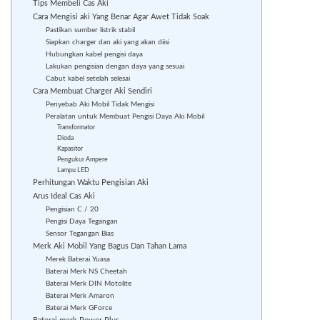
Tips Membeli Cas Aki
Cara Mengisi aki Yang Benar Agar Awet Tidak Soak
Pastikan sumber listrik stabil
Siapkan charger dan aki yang akan diisi
Hubungkan kabel pengisi daya
Lakukan pengisian dengan daya yang sesuai
Cabut kabel setelah selesai
Cara Membuat Charger Aki Sendiri
Penyebab Aki Mobil Tidak Mengisi
Peralatan untuk Membuat Pengisi Daya Aki Mobil
Transformator
Dioda
Kapasitor
Pengukur Ampere
Lampu LED
Perhitungan Waktu Pengisian Aki
Arus Ideal Cas Aki
Pengisian C / 20
Pengisi Daya Tegangan
Sensor Tegangan Bias
Merk Aki Mobil Yang Bagus Dan Tahan Lama
Merek Baterai Yuasa
Baterai Merk NS Cheetah
Baterai Merk DIN Motolite
Baterai Merk Amaron
Baterai Merk GForce