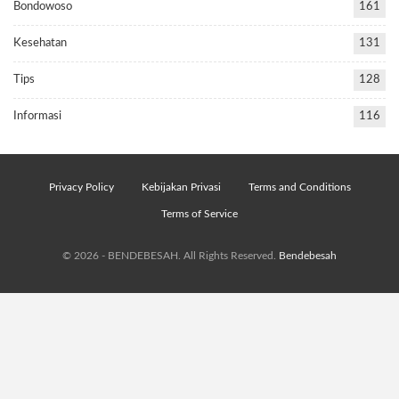
Bondowoso
161
Kesehatan
131
Tips
128
Informasi
116
Privacy Policy
Kebijakan Privasi
Terms and Conditions
Terms of Service
© 2026 - BENDEBESAH. All Rights Reserved.
Bendebesah