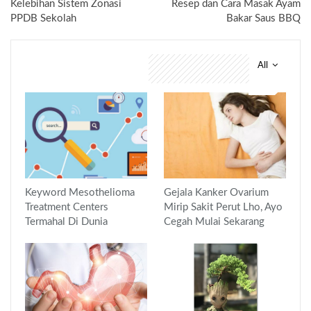
Kelebihan Sistem Zonasi
Resep dan Cara Masak Ayam
PPDB Sekolah
Bakar Saus BBQ
All
You might also like
Keyword Mesothelioma
Gejala Kanker Ovarium
Treatment Centers
Mirip Sakit Perut Lho, Ayo
Termahal Di Dunia
Cegah Mulai Sekarang