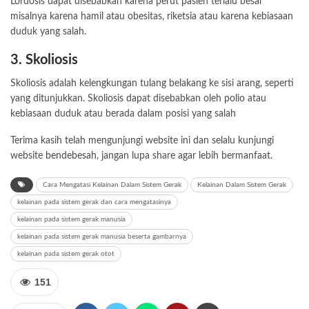
Lordosis dapat disebabkan karena perut pasien terlalu besar
misalnya karena hamil atau obesitas, riketsia atau karena kebiasaan
duduk yang salah.
3. Skoliosis
Skoliosis adalah kelengkungan tulang belakang ke sisi arang, seperti
yang ditunjukkan. Skoliosis dapat disebabkan oleh polio atau
kebiasaan duduk atau berada dalam posisi yang salah
Terima kasih telah mengunjungi website ini dan selalu kunjungi
website
bendebesah
, jangan lupa share agar lebih bermanfaat.
Cara Mengatasi Kelainan Dalam Sistem Gerak
Kelainan Dalam Sistem Gerak
kelainan pada sistem gerak dan cara mengatasinya
kelainan pada sistem gerak manusia
kelainan pada sistem gerak manusia beserta gambarnya
kelainan pada sistem gerak otot
151