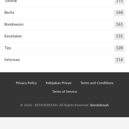
Tutorial
175
Berita
168
Bondowoso
161
Kesehatan
131
Tips
128
Informasi
116
Privacy Policy
Kebijakan Privasi
Terms and Conditions
Terms of Service
© 2026 - BENDEBESAH. All Rights Reserved.
Bendebesah