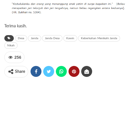
Terima kasih.
Desa
Janda
Janda Desa
Kawin
Keberkahan Menikahi Janda
Nikah
256
Share