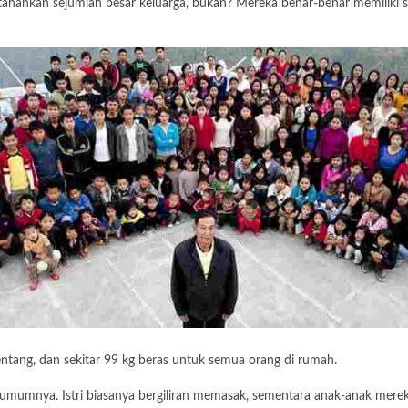
hankan sejumlah besar keluarga, bukan? Mereka benar-benar memiliki s
ntang, dan sekitar 99 kg beras untuk semua orang di rumah.
ada umumnya. Istri biasanya bergiliran memasak, sementara anak-anak m