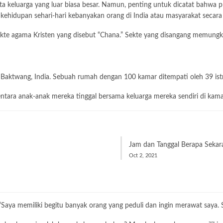
a keluarga yang luar biasa besar. Namun, penting untuk dicatat bahwa p
n kehidupan sehari-hari kebanyakan orang di India atau masyarakat seca
sekte agama Kristen yang disebut “Chana.” Sekte yang disangang memungki
 Baktwang, India. Sebuah rumah dengan 100 kamar ditempati oleh 39 istr
entara anak-anak mereka tinggal bersama keluarga mereka sendiri di kama
Jam dan Tanggal Berapa Seka
Oct 2, 2021
ru. “Saya memiliki begitu banyak orang yang peduli dan ingin merawat saya