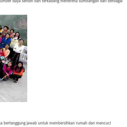
umber daya sendiri dan terkadang menerima sumbangan dari berbagai
ereka bertanggung jawab untuk membersihkan rumah dan mencuci