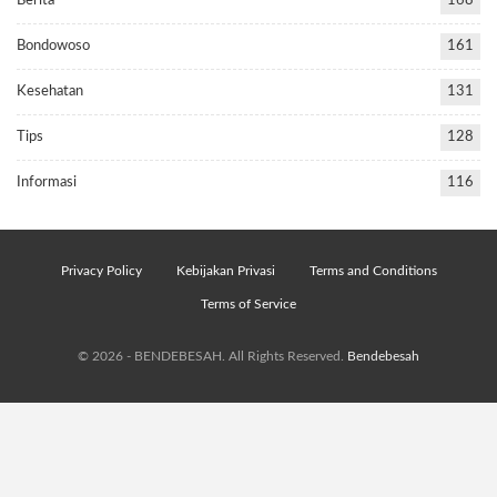
Berita
168
Bondowoso
161
Kesehatan
131
Tips
128
Informasi
116
Privacy Policy
Kebijakan Privasi
Terms and Conditions
Terms of Service
© 2026 - BENDEBESAH. All Rights Reserved.
Bendebesah