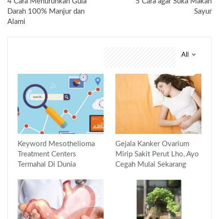
4 Cara Menurunkan Gula
5 Cara agar Suka Makan
Darah 100% Manjur dan
Sayur
Alami
All
You might also like
Keyword Mesothelioma
Gejala Kanker Ovarium
Treatment Centers
Mirip Sakit Perut Lho, Ayo
Termahal Di Dunia
Cegah Mulai Sekarang