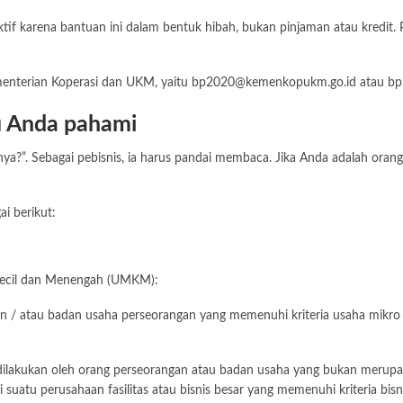
tif karena bantuan ini dalam bentuk hibah, bukan pinjaman atau kredit.
menterian Koperasi dan UKM, yaitu
bp2020@kemenkopukm.go.id
atau
bp
 Anda pahami
?”. Sebagai pebisnis, ia harus pandai membaca. Jika Anda adalah oran
i berikut:
Kecil dan Menengah (UMKM):
an / atau badan usaha perseorangan yang memenuhi kriteria usaha mikro 
g dilakukan oleh orang perseorangan atau badan usaha yang bukan merupa
 suatu perusahaan fasilitas atau bisnis besar yang memenuhi kriteria bis