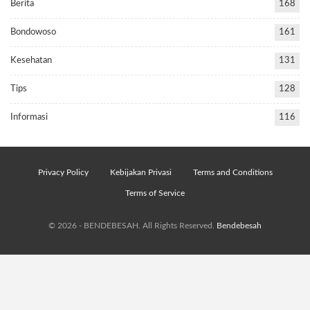
Berita
168
Bondowoso
161
Kesehatan
131
Tips
128
Informasi
116
Privacy Policy
Kebijakan Privasi
Terms and Conditions
Terms of Service
© 2026 - BENDEBESAH. All Rights Reserved.
Bendebesah