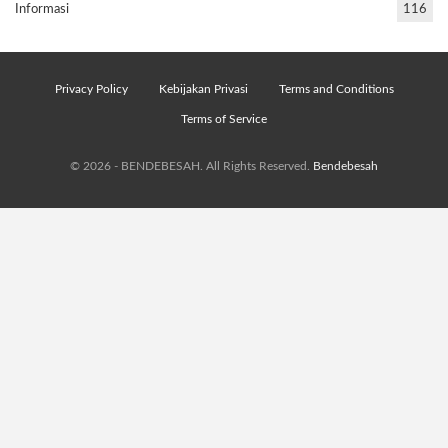
Informasi
116
Privacy Policy
Kebijakan Privasi
Terms and Conditions
Terms of Service
© 2026 - BENDEBESAH. All Rights Reserved.
Bendebesah