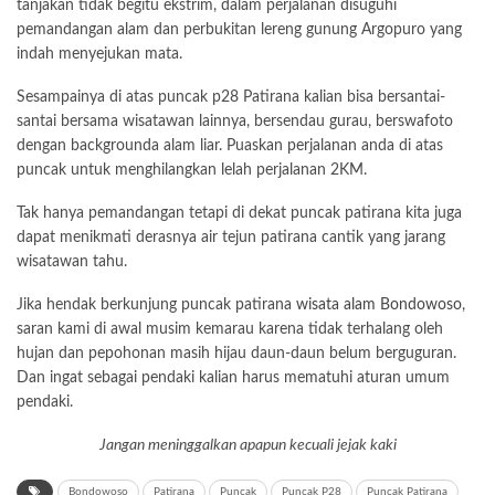
tanjakan tidak begitu ekstrim, dalam perjalanan disuguhi
pemandangan alam dan perbukitan lereng gunung Argopuro yang
indah menyejukan mata.
Sesampainya di atas puncak p28 Patirana kalian bisa bersantai-
santai bersama wisatawan lainnya, bersendau gurau, berswafoto
dengan backgrounda alam liar. Puaskan perjalanan anda di atas
puncak untuk menghilangkan lelah perjalanan 2KM.
Tak hanya pemandangan tetapi di dekat puncak patirana kita juga
dapat menikmati derasnya air tejun patirana cantik yang jarang
wisatawan tahu.
Jika hendak berkunjung puncak patirana
wisata alam Bondowoso
,
saran kami di awal musim kemarau karena tidak terhalang oleh
hujan dan pepohonan masih hijau daun-daun belum berguguran.
Dan ingat sebagai pendaki kalian harus mematuhi aturan umum
pendaki.
Jangan meninggalkan apapun kecuali jejak kaki
Bondowoso
Patirana
Puncak
Puncak P28
Puncak Patirana