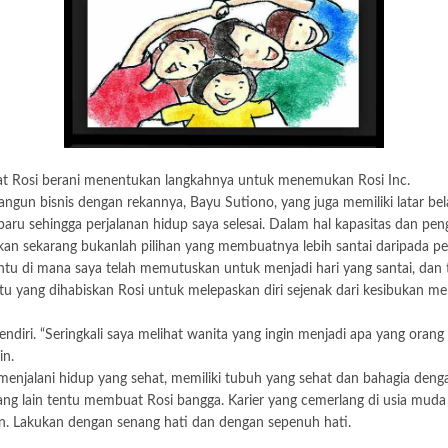
t Rosi berani menentukan langkahnya untuk menemukan Rosi Inc.
gun bisnis dengan rekannya, Bayu Sutiono, yang juga memiliki latar bel
baru sehingga perjalanan hidup saya selesai. Dalam hal kapasitas dan 
an sekarang bukanlah pilihan yang membuatnya lebih santai daripada pek
ntu di mana saya telah memutuskan untuk menjadi hari yang santai, dan 
u yang dihabiskan Rosi untuk melepaskan diri sejenak dari kesibukan m
endiri. “Seringkali saya melihat wanita yang ingin menjadi apa yang oran
in.
uk menjalani hidup yang sehat, memiliki tubuh yang sehat dan bahagia de
ang lain tentu membuat Rosi bangga. Karier yang cemerlang di usia muda 
an. Lakukan dengan senang hati dan dengan sepenuh hati.