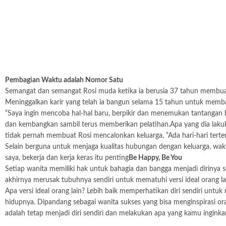
Pembagian Waktu adalah Nomor Satu
Semangat dan semangat Rosi muda ketika ia berusia 37 tahun membua
Meninggalkan karir yang telah ia bangun selama 15 tahun untuk memban
“Saya ingin mencoba hal-hal baru, berpikir dan menemukan tantangan 
dan kembangkan sambil terus memberikan pelatihan.Apa yang dia lakuk
tidak pernah membuat Rosi mencalonkan keluarga, “Ada hari-hari terte
Selain berguna untuk menjaga kualitas hubungan dengan keluarga, wakt
saya, bekerja dan kerja keras itu penting
Be Happy, Be You
Setiap wanita memiliki hak untuk bahagia dan bangga menjadi dirinya s
akhirnya merusak tubuhnya sendiri untuk mematuhi versi ideal orang la
Apa versi ideal orang lain? Lebih baik memperhatikan diri sendiri unt
hidupnya. Dipandang sebagai wanita sukses yang bisa menginspirasi or
adalah tetap menjadi diri sendiri dan melakukan apa yang kamu ingink