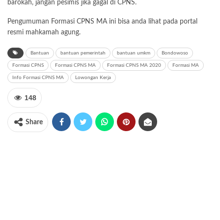
barokah, jangan pesimis jika gagal di CPNS.
Pengumuman Formasi CPNS MA ini bisa anda lihat pada portal
resmi mahkamah agung.
Bantuan
bantuan pemerintah
bantuan umkm
Bondowoso
Formasi CPNS
Formasi CPNS MA
Formasi CPNS MA 2020
Formasi MA
Info Formasi CPNS MA
Lowongan Kerja
148
Share