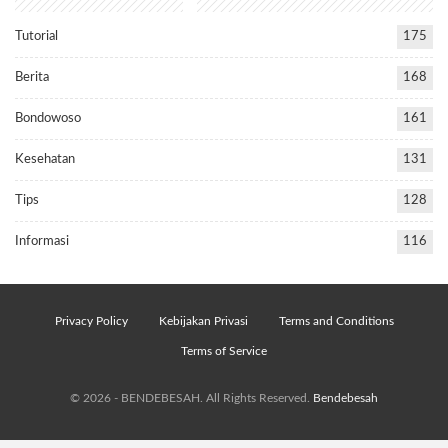
Tutorial
175
Berita
168
Bondowoso
161
Kesehatan
131
Tips
128
Informasi
116
Privacy Policy
Kebijakan Privasi
Terms and Conditions
Terms of Service
© 2026 - BENDEBESAH. All Rights Reserved.
Bendebesah