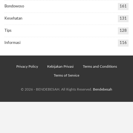
Bondowoso
161
Kesehatan
131
Tips
128
Informasi
116
Privacy Policy
Kebijakan Privasi
Terms and Conditions
Terms of Service
© 2026 - BENDEBESAH. All Rights Reserved.
Bendebesah