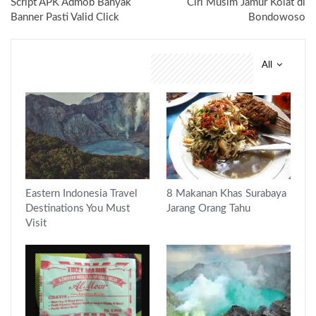
Script APK Admob Banyak
Ciri Musim Jamur Kolat di
Banner Pasti Valid Click
Bondowoso
All
You might also like
Eastern Indonesia Travel
8 Makanan Khas Surabaya
Destinations You Must
Jarang Orang Tahu
Visit