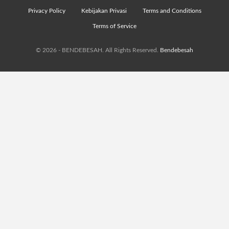
Privacy Policy
Kebijakan Privasi
Terms and Conditions
Terms of Service
© 2026 - BENDEBESAH. All Rights Reserved.
Bendebesah