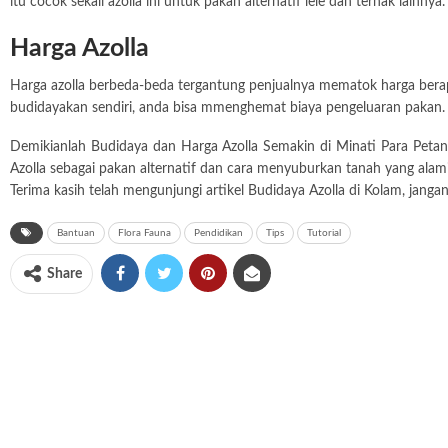
itu cocok sekali azolla ini untuk pakan alternatif lele dan ternak lainnya.
Harga Azolla
Harga azolla berbeda-beda tergantung penjualnya mematok harga berapa
budidayakan sendiri, anda bisa mmenghemat biaya pengeluaran pakan.
Demikianlah Budidaya dan Harga Azolla Semakin di Minati Para Petani
Azolla sebagai pakan alternatif dan cara menyuburkan tanah yang alami
Terima kasih telah mengunjungi artikel Budidaya Azolla di Kolam, janga
Bantuan
Flora Fauna
Pendidikan
Tips
Tutorial
Share