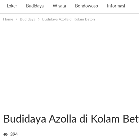
Loker
Budidaya
Wisata
Bondowoso
Informasi
Home
Budidaya
Budidaya Azolla di Kolam Beton
Budidaya Azolla di Kolam Be
394