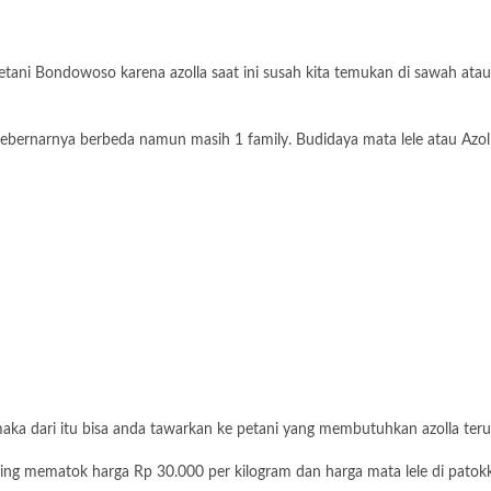
 petani Bondowoso karena azolla saat ini susah kita temukan di sawah ata
a sebernarnya berbeda namun masih 1 family. Budidaya mata lele atau Azo
maka dari itu bisa anda tawarkan ke petani yang membutuhkan azolla ter
sering mematok harga Rp 30.000 per kilogram dan harga mata lele di pato