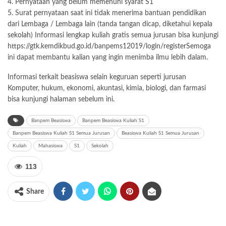
4. Pernyataan yang belum memenuhi syarat S1
5. Surat pernyataan saat ini tidak menerima bantuan pendidikan
dari Lembaga / Lembaga lain (tanda tangan dicap, diketahui kepala
sekolah
) Informasi lengkap kuliah gratis semua jurusan bisa kunjungi
https://gtk.kemdikbud.go.id/banpems12019/login/registerSemoga
ini dapat membantu kalian yang ingin menimba ilmu lebih dalam.
Informasi terkait beasiswa selain keguruan seperti jurusan
Komputer, hukum, ekonomi, akuntasi, kimia, biologi, dan farmasi
bisa kunjungi halaman sebelum ini.
Banpem Beasiswa
Banpem Beasiswa Kuliah S1
Banpem Beasiswa Kuliah S1 Semua Jurusan
Beasiswa Kuliah S1 Semua Jurusan
Kuliah
Mahasiswa
S1
Sekolah
113
Share