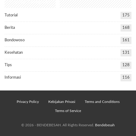
Popular Categories
Tutorial
175
Berita
168
Bondowoso
161
Kesehatan
131
Tips
128
Informasi
116
Privacy Policy
Kebijakan Privasi
Terms and Conditions
Terms of Service
© 2026 - BENDEBESAH. All Rights Reserved.
Bendebesah