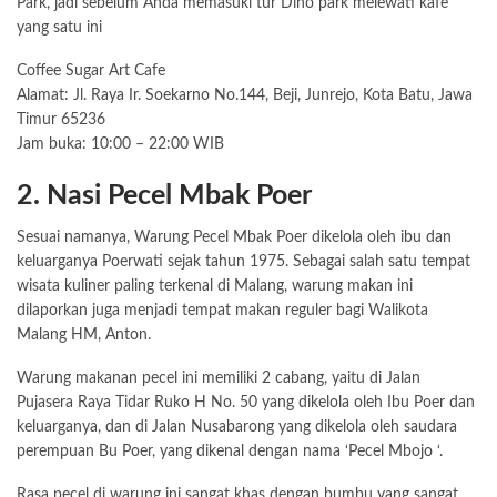
Park, jadi sebelum Anda memasuki tur Dino park melewati kafe
yang satu ini
Coffee Sugar Art Cafe
Alamat: Jl. Raya Ir. Soekarno No.144, Beji, Junrejo, Kota Batu, Jawa
Timur 65236
Jam buka: 10:00 – 22:00 WIB
2. Nasi Pecel Mbak Poer
Sesuai namanya, Warung Pecel Mbak Poer dikelola oleh ibu dan
keluarganya Poerwati sejak tahun 1975. Sebagai salah satu tempat
wisata kuliner paling terkenal di Malang, warung makan ini
dilaporkan juga menjadi tempat makan reguler bagi Walikota
Malang HM, Anton.
Warung makanan pecel ini memiliki 2 cabang, yaitu di Jalan
Pujasera Raya Tidar Ruko H No. 50 yang dikelola oleh Ibu Poer dan
keluarganya, dan di Jalan Nusabarong yang dikelola oleh saudara
perempuan Bu Poer, yang dikenal dengan nama ‘Pecel Mbojo ‘.
Rasa pecel di warung ini sangat khas dengan bumbu yang sangat