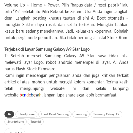
Volume Up + Home + Power. Pilih “hapus data / reset pabrik” lalu
pilih “Ya” setelah itu Pilih Reboot ke Sistem. Jika Anda ingin Langkah
demi Langkah posting khusus tautan di sini A: Boot otomatis –
mungkin Saklar daya rusak dan selalu tertekan. Mungkin bahkan
kasus baru sedang menekannya. Jadi, keluarkan kopernya. Cobalah
untuk pergi mode pemulihan. Jika tidak berfungsi, instal Stock Rom
Terjebak di Layar Samsung Galaxy A9 Star Logo
T: Setelah mereset Samsung Galaxy A9 Star. saya tidak bisa
melewati layar Logo. robot android menempel di layar. A: Anda
harus Flash Stock Firmware.
Kami ingin mendengar pengalaman anda dan juga kritikan terkait
artikel di atas, mohon untuk mengisi kolom komentar. Terima kasih
telah mengunjungi website ini dan selalu kunjungi
website
b
e
n
d
e
b
e
s
a
h
, jangan lupa share agar lebih bermanfaat.
Handphone
Hard Reset Samsung
samsung
Samsung Galaxy A9
Smartphone
Tutorial