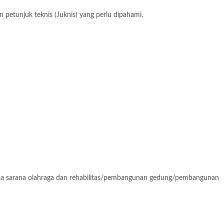
etunjuk teknis (Juknis) yang perlu dipahami.
upa sarana olahraga dan rehabilitas/pembangunan gedung/pembangunan