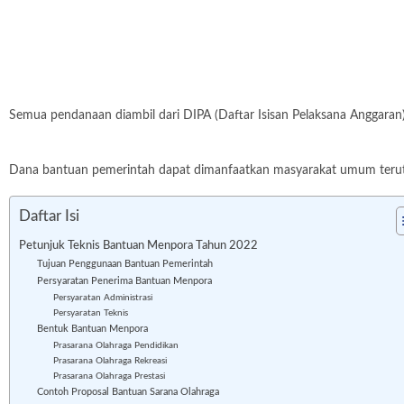
Semua pendanaan diambil dari DIPA (Daftar Isisan Pelaksana Anggara
Dana bantuan pemerintah dapat dimanfaatkan masyarakat umum terut
Daftar Isi
Petunjuk Teknis Bantuan Menpora Tahun 2022
Tujuan Penggunaan Bantuan Pemerintah
Persyaratan Penerima Bantuan Menpora
Persyaratan Administrasi
Persyaratan Teknis
Bentuk Bantuan Menpora
Prasarana Olahraga Pendidikan
Prasarana Olahraga Rekreasi
Prasarana Olahraga Prestasi
Contoh Proposal Bantuan Sarana Olahraga