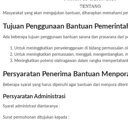
Masyarakat yang akan mengajukan bantuan, diharapkan memahami petunj
Tujuan Penggunaan Bantuan Pemerinta
Ada beberapa tujuan penggunaan bantuan sarana dan prasarana dari pe
Untuk meninggkatkan penyelenggaraan di bidang permassalan olah
Untuk meningkatkan permassalan, menggali, mengembangkan, me
Meningkatkan potensi olahragawan dalam rangka mempertahank
Persyaratan Penerima Bantuan Menpor
Beberapa syarat yang harus dipenuhi agar bantuan dari menpora diterim
Persyaratan Administrasi
Syarat administrasi diantaranya :
Surat permohonan ditujukan kepada :