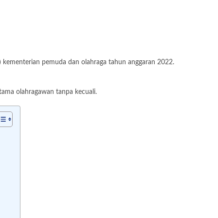
n) kementerian pemuda dan olahraga tahun anggaran 2022.
ama olahragawan tanpa kecuali.