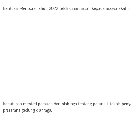
Bantuan Menpora Tahun 2022 telah diumumkan kepada masyarakat luas m
Keputusan menteri pemuda dan olahraga tentang petunjuk teknis pen
prasarana gedung olahraga.