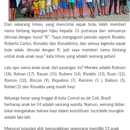
Dan sekarang Irineu, yang mencintai sepak bola, telah memberi
nama bintang lapangan hijau kepada 13 putranya dan semuanya
dimulai dengan huruf “R”. “Saya mengagumi pemain seperti Rivaldo,
Roberto Carlos, Ronaldo dan Ronaldinho, dan semua legenda sepak
bola selalu dimulai dengan R, jadi saya memberi nama bintang
untuk anak-anak saya,” kata Irineu yang adalah seorang petani.
Lalu apa nama anak-anak dari pasangan ini? Mereka adalah Robson
(18), Reinan (17), Rauan (15), Rubens (14), Rivaldo (13), Ruan (12),
Ramon (10), Rincon (9), Riquelme (7), Ramires (5 ), Railson (3),
Rafael (2) dan Ronaldo yang masih bayi.
Keluarga besar yang tinggal di kota Concei ao de Coit, Brazil
berharap anak ke-14 adalah seorang wanita. Namun, seorang bidan
lokal mengatakan bahwa bayi dalam konstituen Jucicleide mungkin
adalah laki-laki.
Menurut populasi ahli, kemungkinan seseorang memiliki 13 anak