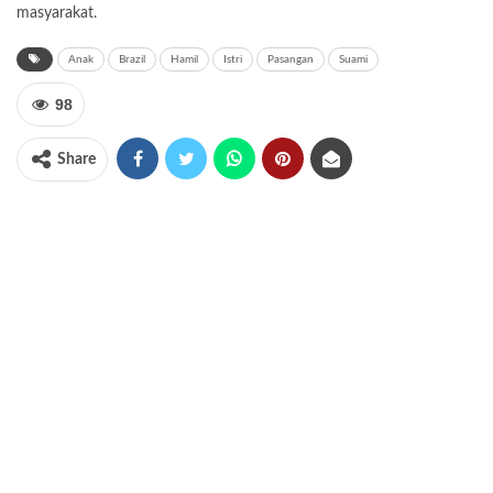
masyarakat.
Anak
Brazil
Hamil
Istri
Pasangan
Suami
98
Share