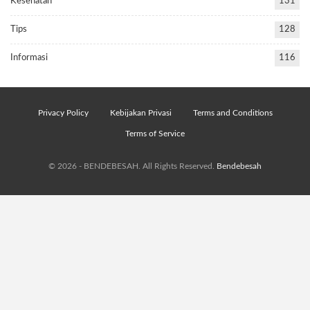
Kesehatan
131
Tips
128
Informasi
116
Privacy Policy
Kebijakan Privasi
Terms and Conditions
Terms of Service
© 2026 - BENDEBESAH. All Rights Reserved.
Bendebesah