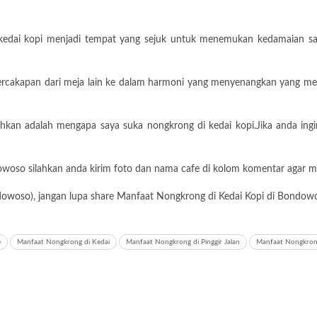
u, kedai kopi menjadi tempat yang sejuk untuk menemukan kedamaian sa
au percakapan dari meja lain ke dalam harmoni yang menyenangkan yang
tahkan adalah mengapa saya suka nongkrong di kedai kopi.Jika anda ing
owoso silahkan anda kirim foto dan nama cafe di kolom komentar agar m
dowoso
), jangan lupa share Manfaat Nongkrong di Kedai Kopi di Bondowo
e
Manfaat Nongkrong di Kedai
Manfaat Nongkrong di Pinggir Jalan
Manfaat Nongkron