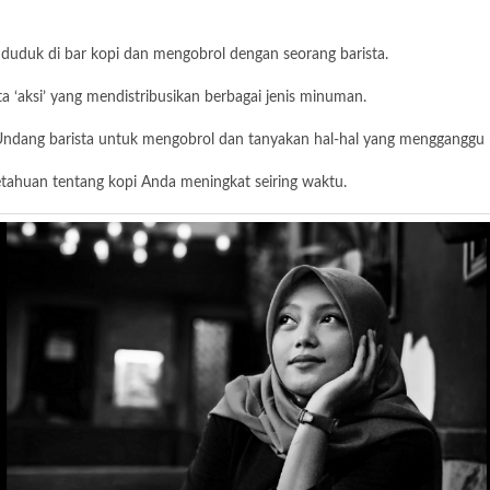
 duduk di bar kopi dan mengobrol dengan seorang barista.
sta ‘aksi’ yang mendistribusikan berbagai jenis minuman.
Undang barista untuk mengobrol dan tanyakan hal-hal yang mengganggu pi
tahuan tentang kopi Anda meningkat seiring waktu.