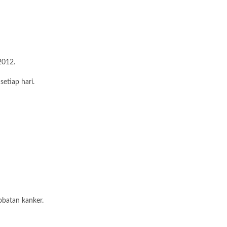
2012.
etiap hari.
obatan kanker.