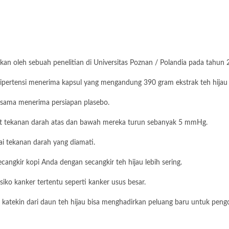
kan oleh sebuah penelitian di Universitas Poznan / Polandia pada tahun 
ipertensi menerima kapsul yang mengandung 390 gram ekstrak teh hijau s
n sama menerima persiapan plasebo.
gkat tekanan darah atas dan bawah mereka turun sebanyak 5 mmHg.
i tekanan darah yang diamati.
angkir kopi Anda dengan secangkir teh hijau lebih sering.
ko kanker tertentu seperti kanker usus besar.
 katekin dari daun teh hijau bisa menghadirkan peluang baru untuk peng