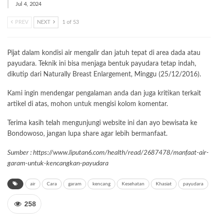
Jul 4, 2024
PREV
NEXT
1 of 53
Pijat dalam kondisi air mengalir dan jatuh tepat di area dada atau
payudara. Teknik ini bisa menjaga bentuk payudara tetap indah,
dikutip dari Naturally Breast Enlargement, Minggu (25/12/2016).
Kami ingin mendengar pengalaman anda dan juga kritikan terkait
artikel di atas, mohon untuk mengisi kolom komentar.
Terima kasih telah mengunjungi website ini dan ayo bewisata ke
Bondowoso, jangan lupa share agar lebih bermanfaat.
Sumber : https://www.liputan6.com/health/read/2687478/manfaat-air-
garam-untuk-kencangkan-payudara
air
Cara
garam
kencang
Kesehatan
Khasiat
payudara
258