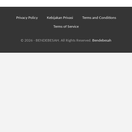
Privacy Policy
Kebijakan Privasi
Terms and Conditions
Terms of Service
© 2026 - BENDEBESAH. All Rights Reserved.
Bendebesah