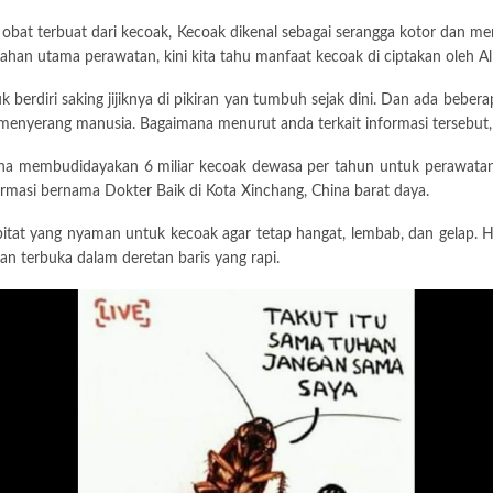
n obat terbuat dari kecoak, Kecoak dikenal sebagai serangga kotor dan me
bahan utama perawatan, kini kita tahu manfaat kecoak di ciptakan oleh A
 berdiri saking jijiknya di pikiran yan tumbuh sejak dini. Dan ada beb
menyerang manusia. Bagaimana menurut anda terkait informasi tersebut,
ina membudidayakan 6 miliar kecoak dewasa per tahun untuk perawatan.
rmasi bernama Dokter Baik di Kota Xinchang, China barat daya.
bitat yang nyaman untuk kecoak agar tetap hangat, lembab, dan gelap.
n terbuka dalam deretan baris yang rapi.