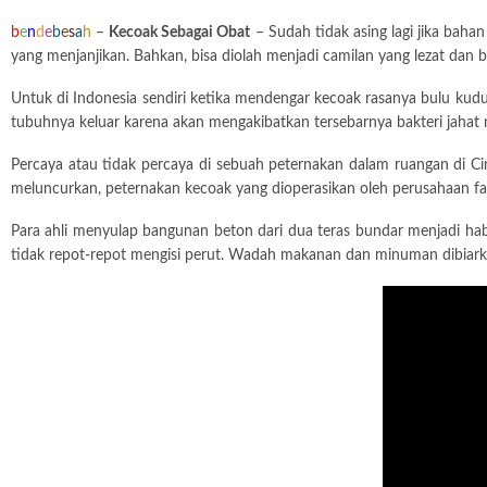
b
e
n
d
e
b
e
s
a
h
–
Kecoak Sebagai Obat
– Sudah tidak asing lagi jika baha
yang menjanjikan. Bahkan, bisa diolah menjadi camilan yang lezat dan 
Untuk di Indonesia sendiri ketika mendengar kecoak rasanya bulu kuduk
tubuhnya keluar karena akan mengakibatkan tersebarnya bakteri jahat 
Percaya atau tidak percaya di sebuah peternakan dalam ruangan di C
meluncurkan, peternakan kecoak yang dioperasikan oleh perusahaan fa
Para ahli menyulap bangunan beton dari dua teras bundar menjadi ha
tidak repot-repot mengisi perut. Wadah makanan dan minuman dibiarka