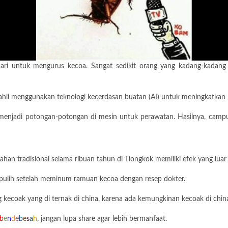
 hari untuk mengurus kecoa. Sangat sedikit orang yang kadang-kadan
a ahli menggunakan teknologi kecerdasan buatan (AI) untuk meningkatkan 
enjadi potongan-potongan di mesin untuk perawatan. Hasilnya, campur
an tradisional selama ribuan tahun di Tiongkok memiliki efek yang luar b
il pulih setelah meminum ramuan kecoa dengan resep dokter.
 kecoak yang di ternak di china, karena ada kemungkinan kecoak di chin
b
e
n
d
e
b
e
s
a
h
, jangan lupa share agar lebih bermanfaat.