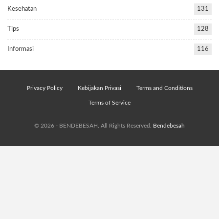
Kesehatan
131
Tips
128
Informasi
116
Privacy Policy
Kebijakan Privasi
Terms and Conditions
Terms of Service
© 2026 - BENDEBESAH. All Rights Reserved.
Bendebesah