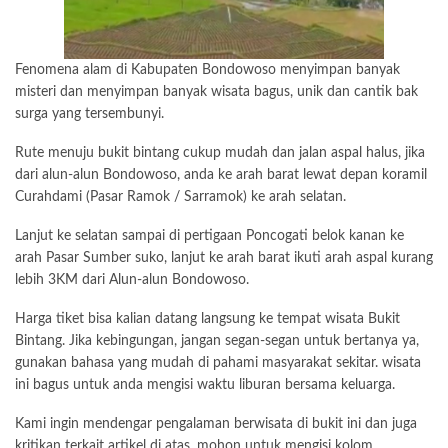
Fenomena alam di Kabupaten Bondowoso menyimpan banyak
misteri dan menyimpan banyak wisata bagus, unik dan cantik bak
surga yang tersembunyi.
Rute menuju bukit bintang cukup mudah dan jalan aspal halus, jika
dari alun-alun Bondowoso, anda ke arah barat lewat depan koramil
Curahdami (Pasar Ramok / Sarramok) ke arah selatan.
Lanjut ke selatan sampai di pertigaan Poncogati belok kanan ke
arah Pasar Sumber suko, lanjut ke arah barat ikuti arah aspal kurang
lebih 3KM dari Alun-alun Bondowoso.
Harga tiket bisa kalian datang langsung ke tempat wisata Bukit
Bintang. Jika kebingungan, jangan segan-segan untuk bertanya ya,
gunakan bahasa yang mudah di pahami masyarakat sekitar. wisata
ini bagus untuk anda mengisi waktu liburan bersama keluarga.
Kami ingin mendengar pengalaman berwisata di bukit ini dan juga
kritikan terkait artikel di atas, mohon untuk mengisi kolom