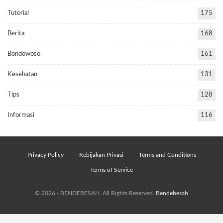
Tutorial
175
Berita
168
Bondowoso
161
Kesehatan
131
Tips
128
Informasi
116
Privacy Policy
Kebijakan Privasi
Terms and Conditions
Terms of Service
© 2026 - BENDEBESAH. All Rights Reserved.
Bendebesah