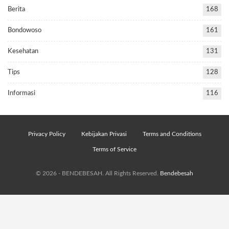
Berita
168
Bondowoso
161
Kesehatan
131
Tips
128
Informasi
116
Privacy Policy
Kebijakan Privasi
Terms and Conditions
Terms of Service
© 2026 - BENDEBESAH. All Rights Reserved.
Bendebesah