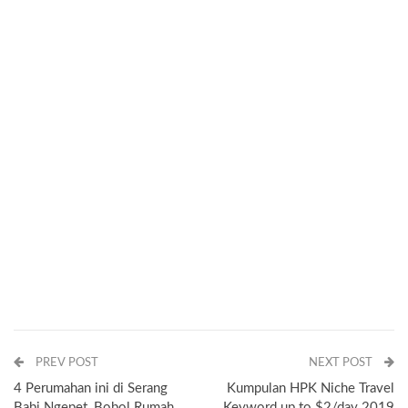
PREV POST
NEXT POST
4 Perumahan ini di Serang
Kumpulan HPK Niche Travel
Babi Ngepet, Bobol Rumah
Keyword up to $2/day 2019