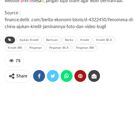
website
b
e
n
d
e
b
e
s
a
h
, jangan lupa share agar lebih bermanfaat.
Source :
finance.detik .com/berita-ekonomi-bisnis/d-4322450/fenomena-di-
china-ajukan-kredit-jaminannya-foto-dan-video-bugil
Ajukan Kredit
Bantuan
Berita
Kredit
Kredit BCA
Kredit BRI
Pinjaman
Pinjaman BCA
Pinjaman BRI
75
Share