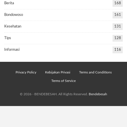
Berita
168
Bondowoso
161
Kesehatan
131
Tips
128
Informasi
116
Privacy Policy
Kebijakan Privasi
Terms and Conditions
Terms of Service
© 2026 - BENDEBESAH. All Rights Reserved.
Bendebesah