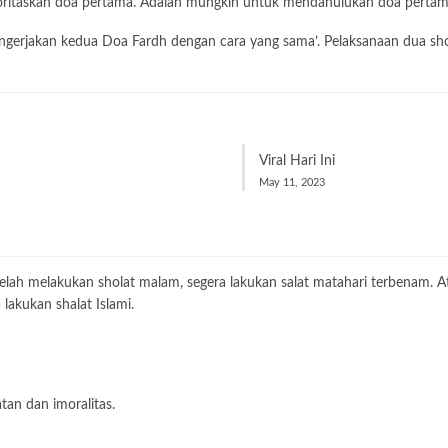
oritaskan doa pertama. Adalah mungkin untuk mendahulukan doa pertam
ngerjakan kedua Doa Fardh dengan cara yang sama’. Pelaksanaan dua shol
Viral Hari Ini
May 11, 2023
telah melakukan sholat malam, segera lakukan salat matahari terbenam. At
lakukan shalat Islami.
tan dan imoralitas.