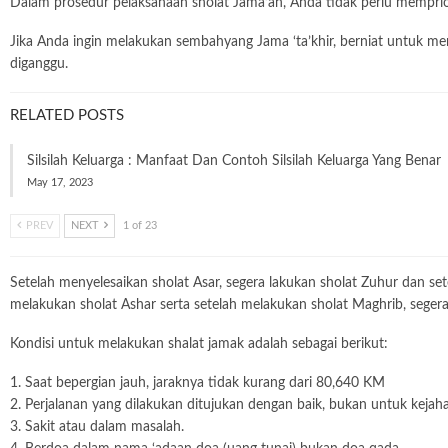
Dalam prosedur pelaksanaan sholat Jama’ah, Anda tidak perlu mempri
Jika Anda ingin melakukan sembahyang Jama ‘ta’khir, berniat untuk me
diganggu.
RELATED POSTS
Silsilah Keluarga : Manfaat Dan Contoh Silsilah Keluarga Yang Benar
May 17, 2023
PREV
NEXT
1 of 23
Setelah menyelesaikan sholat Asar, segera lakukan sholat Zuhur dan se
melakukan sholat Ashar serta setelah melakukan sholat Maghrib, segera 
Kondisi untuk melakukan shalat jamak adalah sebagai berikut:
1. Saat bepergian jauh, jaraknya tidak kurang dari 80,640 KM
2. Perjalanan yang dilakukan ditujukan dengan baik, bukan untuk kejaha
3. Sakit atau dalam masalah.