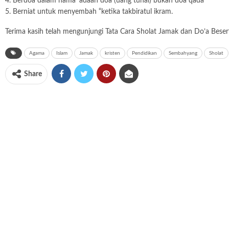
4. Berdoa dalam nama ‘adaan doa (uang tunai) bukan doa qada
5. Berniat untuk menyembah “ketika takbiratul ikram.
Terima kasih telah mengunjungi Tata Cara Sholat Jamak dan Do’a Besert
Agama
Islam
Jamak
kristen
Pendidikan
Sembahyang
Sholat
Share