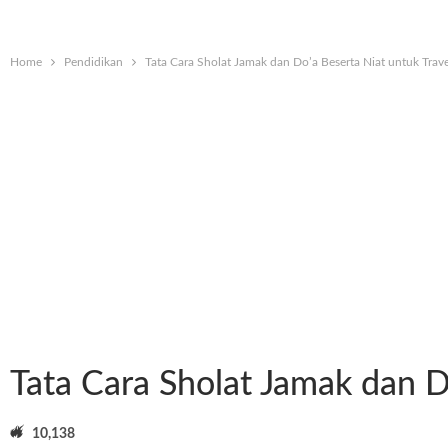
Home
Pendidikan
Tata Cara Sholat Jamak dan Do’a Beserta Niat untuk Trave
Tata Cara Sholat Jamak dan D
10,138