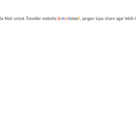
a Niat untuk Traveller website
b
e
n
d
e
b
e
s
a
h
, jangan lupa share agar lebih