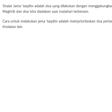
Shalat Jama’ taqdim adalah doa yang dilakukan dengan menggabungkan d
Maghrib dan doa Isha diadakan saat matahari terbenam.
Cara untuk melakukan jama ‘taqdim adalah memprioritaskan doa pertam
tindakan lain.