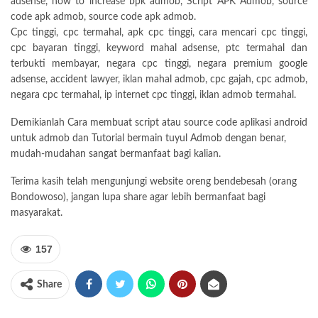
adsense, how to increase bpk admob, Script APK Admob, source
code apk admob, source code apk admob.
Cpc tinggi, cpc termahal, apk cpc tinggi, cara mencari cpc tinggi,
cpc bayaran tinggi, keyword mahal adsense, ptc termahal dan
terbukti membayar, negara cpc tinggi, negara premium google
adsense, accident lawyer, iklan mahal admob, cpc gajah, cpc admob,
negara cpc termahal, ip internet cpc tinggi, iklan admob termahal.
Demikianlah Cara membuat script atau source code aplikasi android
untuk admob dan Tutorial bermain tuyul Admob dengan benar,
mudah-mudahan sangat bermanfaat bagi kalian.
Terima kasih telah mengunjungi website oreng bendebesah (orang
Bondowoso), jangan lupa share agar lebih bermanfaat bagi
masyarakat.
157
Share