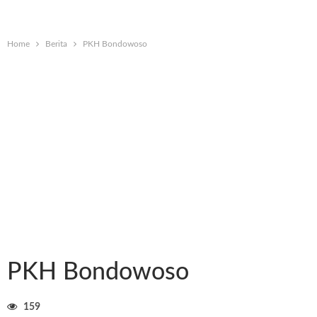
Home
Berita
PKH Bondowoso
PKH Bondowoso
159