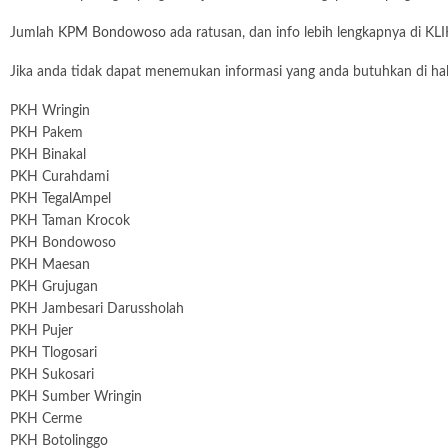
Jumlah
KPM Bondowoso
ada ratusan, dan info lebih lengkapnya di KL
Jika anda tidak dapat menemukan informasi yang anda butuhkan di hala
PKH Wringin
PKH Pakem
PKH Binakal
PKH Curahdami
PKH TegalAmpel
PKH Taman Krocok
PKH Bondowoso
PKH Maesan
PKH Grujugan
PKH Jambesari Darussholah
PKH Pujer
PKH Tlogosari
PKH Sukosari
PKH Sumber Wringin
PKH Cerme
PKH Botolinggo