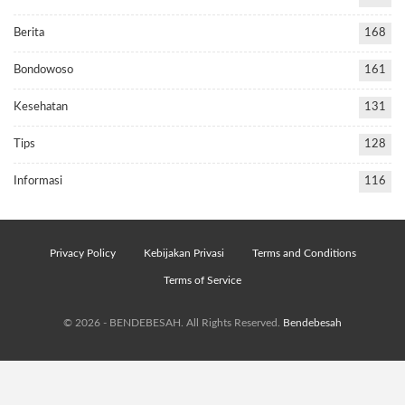
Berita
168
Bondowoso
161
Kesehatan
131
Tips
128
Informasi
116
Privacy Policy
Kebijakan Privasi
Terms and Conditions
Terms of Service
© 2026 - BENDEBESAH. All Rights Reserved.
Bendebesah