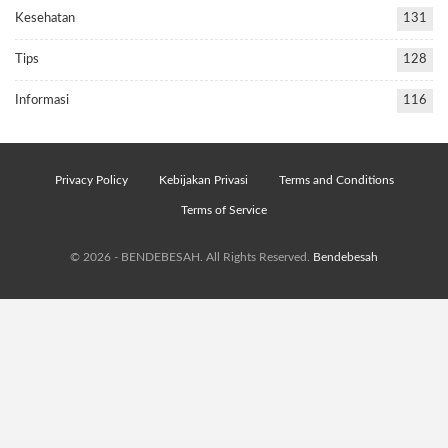
Kesehatan
131
Tips
128
Informasi
116
Privacy Policy
Kebijakan Privasi
Terms and Conditions
Terms of Service
© 2026 - BENDEBESAH. All Rights Reserved.
Bendebesah