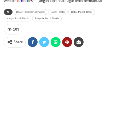
website
b
e
n
d
e
b
e
s
a
h
, jangan lupa share agar lebih bermanfaat.
Bayar Pakai Botol Plastik
Botol Plastik
Botol Plastik Besar
Harga Botol Plastik
Sampah Botol Plastik
109
Share