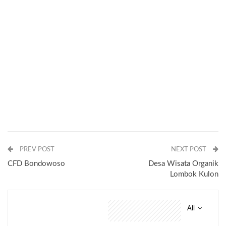
PREV POST
NEXT POST
CFD Bondowoso
Desa Wisata Organik
Lombok Kulon
All
You might also like