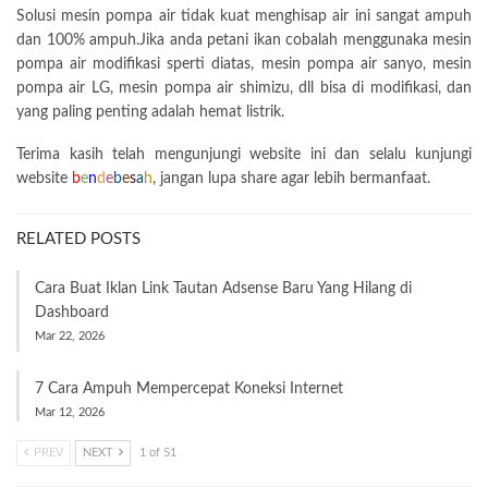
Solusi mesin pompa air tidak kuat menghisap air ini sangat ampuh
dan 100% ampuh.Jika anda petani ikan cobalah menggunaka mesin
pompa air modifikasi sperti diatas, mesin pompa air sanyo, mesin
pompa air LG, mesin pompa air shimizu, dll bisa di modifikasi, dan
yang paling penting adalah hemat listrik.
Terima kasih telah mengunjungi website ini dan selalu kunjungi
website
b
e
n
d
e
b
e
s
a
h
, jangan lupa share agar lebih bermanfaat.
RELATED POSTS
Cara Buat Iklan Link Tautan Adsense Baru Yang Hilang di
Dashboard
Mar 22, 2026
7 Cara Ampuh Mempercepat Koneksi Internet
Mar 12, 2026
PREV
NEXT
1 of 51