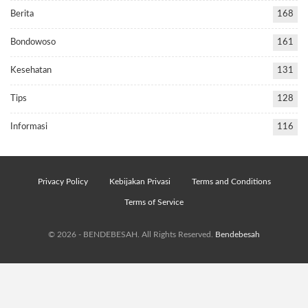
Berita
168
Bondowoso
161
Kesehatan
131
Tips
128
Informasi
116
Privacy Policy
Kebijakan Privasi
Terms and Conditions
Terms of Service
© 2026 - BENDEBESAH. All Rights Reserved.
Bendebesah