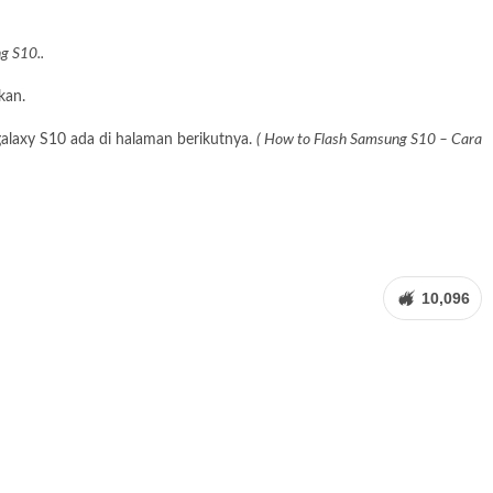
g S10..
kan.
alaxy S10 ada di halaman berikutnya.
( How to Flash Samsung S10 – Cara
10,096