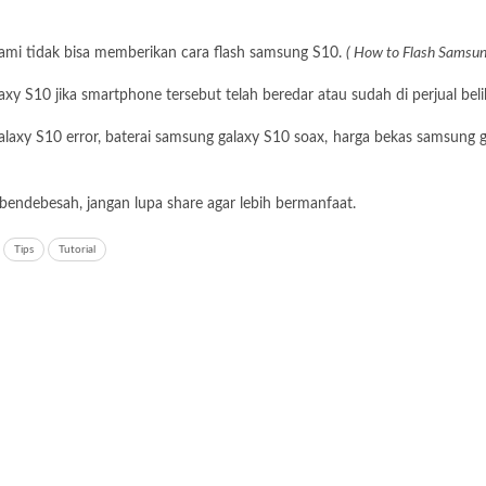
ami tidak bisa memberikan cara flash samsung S10.
( How to Flash Samsun
y S10 jika smartphone tersebut telah beredar atau sudah di perjual beli
axy S10 error, baterai samsung galaxy S10 soax, harga bekas samsung g
 bendebesah, jangan lupa share agar lebih bermanfaat.
Tips
Tutorial