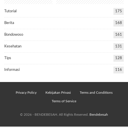
Tutorial
175
Berita
168
Bondowoso
161
Kesehatan
131
Tips
128
Informasi
116
Privacy Policy
Kebijakan Privasi
Terms and Conditions
Terms of Service
© 2026 - BENDEBESAH. All Rights Reserved.
Bendebesah