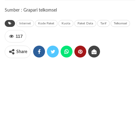
Sumber :
Grapari telkomsel
Internet
Kode Paket
Kuota
Paket Data
Tarif
Telkomsel
117
Share